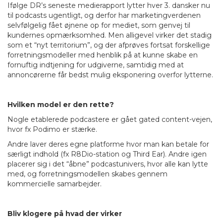
Ifølge DR’s seneste medierapport lytter hver 3. dansker nu
til podcasts ugentligt, og derfor har marketingverdenen
selvfølgelig fået øjnene op for mediet, som genvej til
kundernes opmærksomhed. Men alligevel virker det stadig
som et “nyt territorium”, og der afprøves fortsat forskellige
forretningsmodeller med henblik på at kunne skabe en
fornuftig indtjening for udgiverne, samtidig med at
annoncørerne får bedst mulig eksponering overfor lytterne.
Hvilken model er den rette?
Nogle etablerede podcastere er gået gated content-vejen,
hvor fx Podimo er stærke.
Andre laver deres egne platforme hvor man kan betale for
særligt indhold (fx R8Dio-station og Third Ear). Andre igen
placerer sig i det “åbne” podcastunivers, hvor alle kan lytte
med, og forretningsmodellen skabes gennem
kommercielle samarbejder.
Bliv klogere på hvad der virker