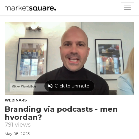
Togg
navig
WEBINARS
Branding via podcasts - men
hvordan?
791 views
May 08, 2023