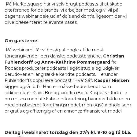
På Marketsquare har vi selv brugt podcasts til at skabe
præference for de brands, vi arbejder med, og vi vil på
dagens webinar dele ud af do’s and dont’s, ligesom der vil
blive præsenteret relevante cases.
Om gæsterne
På webinaret får vi besøg af nogle af de mest
toneangivende i den danske podcastbranche.
Christian
Fuhlendorff
og
Anne-Kathrine Pommergaard
fra
Podads producerer podcasts i eget studie og udgiver
derudover en lang række kendte podcasts. Herunder
Fuhlendorffs populære podcast “Hva’ Så”.
Kasper Nielsen
kigger også forbi. Han er måske bedre kendt som
radiodirektør Klavs Bundgaard fra r8dio. Kasper vil fortælle
om rejsen mod at skabe en forretning, hvor der både er en
medlemsbaseret forretningsmodel, men også indhold som
er gratis og afhængig af en annoncørfinansieret model.
Deltag i webinaret torsdag den 27/4 kl. 9-10 og få bl.a.